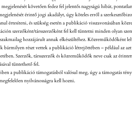
 megjelenését követően fedez fel jelentős nagyságú hibát, pontatla
egjelenését érintő jogi akadályt, úgy köteles erről a szerkesztőbizo
anul értesíteni, és szükség esetén a publikáció visszavonásában kö
áción szerzőként/társszerzőként fel kell tüntetni minden olyan szem
zakmailag hozzájárult annak elkészültéhez. Közreműködőként lehe
ik bármilyen részt vettek a publikáció létrejöttében – például az a
retében. Szerzők, társszerzők és közreműködők neve csak az érintet
sával tüntethető fel.
en a publikáció támogatásból valósul meg, úgy a támogatás tényét
 megfelelően nyilvánosságra kell hozni.