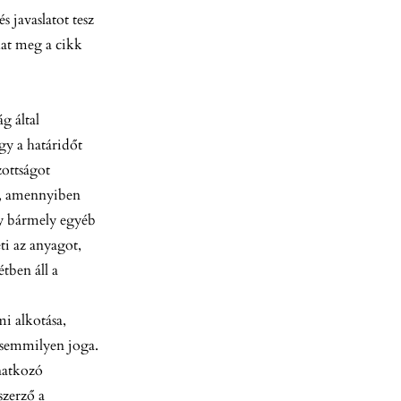
s javaslatot tesz
hat meg a cikk
g által
gy a határidőt
zottságot
ani, amennyiben
gy bármely egyéb
ti az anyagot,
tben áll a
mi alkotása,
 semmilyen joga.
onatkozó
szerző a