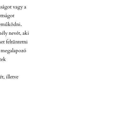
nságot vagy a
ttságot
zreműködni.
ély nevét, aki
t feltüntetni
zt megalapozó
tek
, illetve