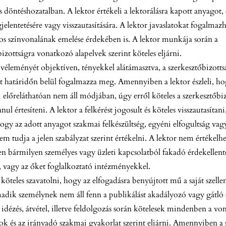
 döntéshozatalban. A lektor értékeli a lektorálásra kapott anyagot, é
elentetésére vagy visszautasítására. A lektor javaslatokat fogalmaz
 színvonalának emelése érdekében is. A lektor munkája során a
izottságra vonatkozó alapelvek szerint köteles eljárni.
 véleményét objektíven, tényekkel alátámasztva, a szerkesztőbizottsá
 határidőn belül fogalmazza meg. Amennyiben a lektor észleli, ho
 előreláthatóan nem áll módjában, úgy erről köteles a szerkesztőbi
nul értesíteni. A lektor a felkérést jogosult és köteles visszautasít
hogy az adott anyagot szakmai felkészültség, egyéni elfogultság va
em tudja a jelen szabályzat szerint értékelni. A lektor nem értékelhe
 bármilyen személyes vagy üzleti kapcsolatból fakadó érdekellenté
, vagy az őket foglalkoztató intézményekkel.
 köteles szavatolni, hogy az elfogadásra benyújtott mű a saját szelle
dik személynek nem áll fenn a publikálást akadályozó vagy gátló
 idézés, átvétel, illetve feldolgozás során kötelesek mindenben a v
ok és az irányadó szakmai gyakorlat szerint eljárni. Amennyiben a 