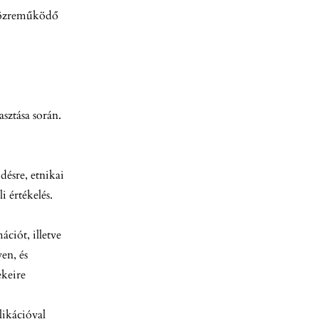
n közreműködő
asztása során.
désre, etnikai
i értékelés.
ciót, illetve
en, és
ekeire
blikációval