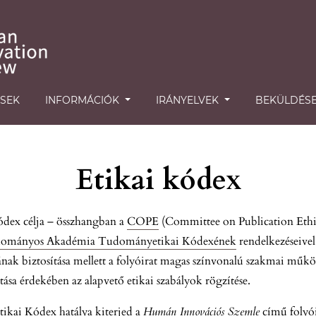
ÉSEK
INFORMÁCIÓK
IRÁNYELVEK
BEKÜLDÉS
Etikai kódex
ódex célja – összhangban a
COPE
(Committee on Publication Ethics
ományos Akadémia Tudományetikai Kódexének
rendelkezéseive
gának biztosítása mellett a folyóirat magas színvonalú szakmai műk
tása érdekében az alapvető etikai szabályok rögzítése.
tikai Kódex hatálya kiterjed a
Humán Innovációs Szemle
című folyói