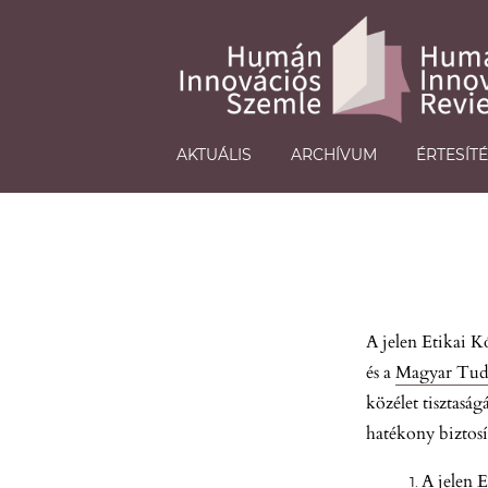
AKTUÁLIS
ARCHÍVUM
ÉRTESÍT
A jelen Etikai K
és a
Magyar Tud
közélet tisztasá
hatékony biztosí
A jelen E