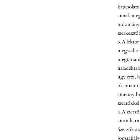
kapcsolatos
annak megj
tudományos
szerkesztőb
A lektor
megszabott
megtartani
haladéktala
úgy érzi, 
ok miatt n
amennyiben
szerzőkkel
A szerző
amin harma
Szerzők az
jogszabály