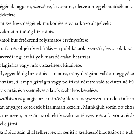
ségének tagjaira, szerzőire, lektoraira, illetve a megjelentetésébe
ekeltre.
rat szerkesztőségének működésére vonatkozó alapelvek:
zakmai minőség biztosítása.
katolikus értékrend folyamatos érvényesítése.
rtatlan és objektív elbírálás – a publikációk, szerzők, lektorok kivál
szerzői jogi szabályok maradéktalan betartása.
plagizálás vagy más visszaélések kiszűrése.
élyegyenlőség biztosítása – nemre, irányultságára, vallási meggyőző
mazásra, állampolgárságra vagy politikai nézetre való tekintet nélkül
toktartás és a személyes adatok szabályos kezelése.
sztőbizottság tagjai az e minőségükben megszerzett minden informá
lan anyagot kötelesek bizalmasan kezelni. Munkájuk során objektív
ás mentesen, pusztán az objektív szakmai tényekre és a folyóirat érd
l eljárni.
sztőbizottság által felkért lektor segíti a szerkesztőbizottságot a pu