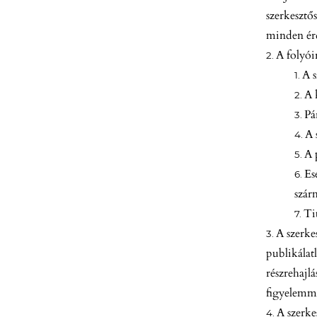
szerkesztő
minden érd
A folyói
A s
A 
Pá
A 
A 
Es
szár
Ti
A szerke
publikálat
részrehajl
figyelemme
A szerke