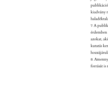
publikáció
kiadvány m
haladéktal
A publik
érdemben s
azokat, ak
kutatás ke
hozzájárulá
Amennyib
forrását is