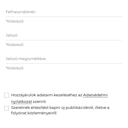
Felhasználónév
*
Kötelező
Jelszó
*
Kötelező
Jelszó megismétlése
*
Kötelező
Hozzájárulok adataim kezeléséhez az
Adatvédelmi
nyilatkozat
szerint.
Szeretnék értesítést kapni új publikációkról, illetve a
folyóirat közleményeiről.