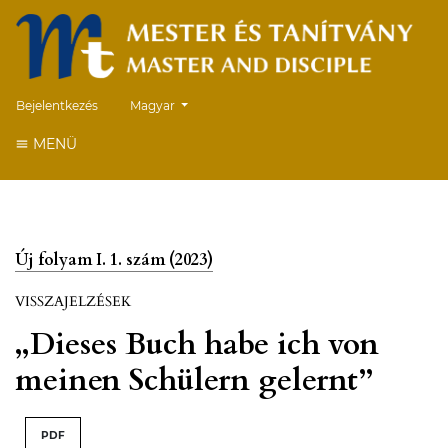
##plugins.themes.healthSciences.language.toggle##
Bejelentkezés
Magyar
MENÜ
Új folyam I. 1. szám (2023)
VISSZAJELZÉSEK
„Dieses Buch habe ich von
meinen Schülern gelernt”
PDF