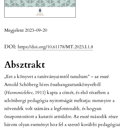
Megjelent 2023-09-20
DOI:
https://doi.org/10.61178/MT.2023.I.1.8
Absztrakt
„Ezt a könyvet a tanítványaimtól tanultam” – az esszé
Arnold Schöberg híres összhangzattankönyvéből
(
Harmonielehre
, 1911) kapta a címét, és első részében a
schönbergi pedagógia nyitottságát méltatja: mennyire a
növendék volt számára a legfontosabb, és hogyan
összpontosított a kutatói attitűdre. Az esszé második része
három olyan eseményt hoz fel a szerző korábbi pedagógiai