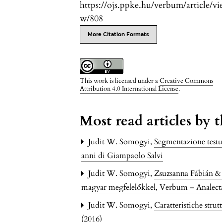
https://ojs.ppke.hu/verbum/article/vi
w/808
More Citation Formats
This work is licensed under a
Creative Commons
Attribution 4.0 International License
.
Most read articles by 
Judit W. Somogyi,
Segmentazione testua
anni di Giampaolo Salvi
Judit W. Somogyi,
Zsuzsanna Fábián & 
magyar megfelelőkkel
,
Verbum – Analecta
Judit W. Somogyi,
Caratteristiche strut
(2016)