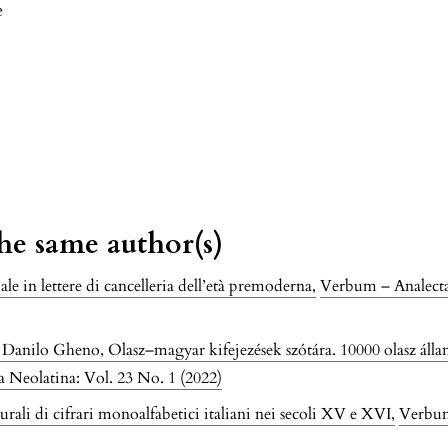
e
the same author(s)
le in lettere di cancelleria dell’età premoderna
,
Verbum – Analecta 
Danilo Gheno, Olasz–magyar kifejezések szótára. 10000 olasz állan
 Neolatina: Vol. 23 No. 1 (2022)
turali di cifrari monoalfabetici italiani nei secoli XV e XVI
,
Verbum