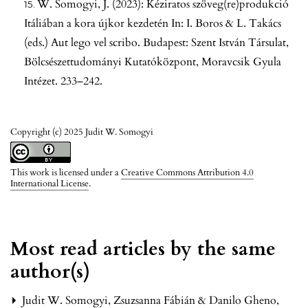
W. Somogyi, J. (2023): Kéziratos szöveg(re)produkció
Itáliában a kora újkor kezdetén In: I. Boros & L. Takács
(eds.) Aut lego vel scribo. Budapest: Szent István Társulat,
Bölcsészettudományi Kutatóközpont, Moravcsik Gyula
Intézet. 233–242.
Copyright (c) 2025 Judit W. Somogyi
This work is licensed under a
Creative Commons Attribution 4.0
International License
.
Most read articles by the same
author(s)
Judit W. Somogyi,
Zsuzsanna Fábián & Danilo Gheno,