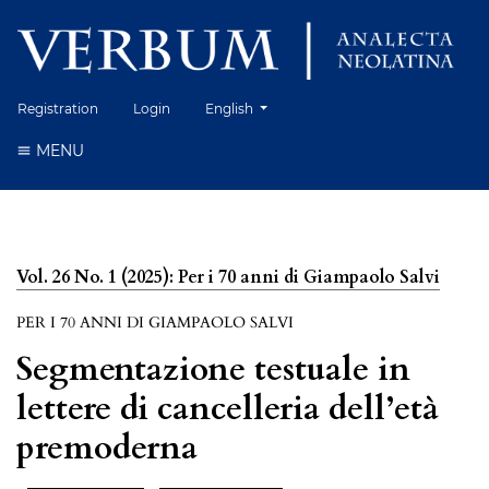
Change the language. The current language 
Registration
Login
English
MENU
Vol. 26 No. 1 (2025): Per i 70 anni di Giampaolo Salvi
PER I 70 ANNI DI GIAMPAOLO SALVI
Segmentazione testuale in
lettere di cancelleria dell’età
premoderna