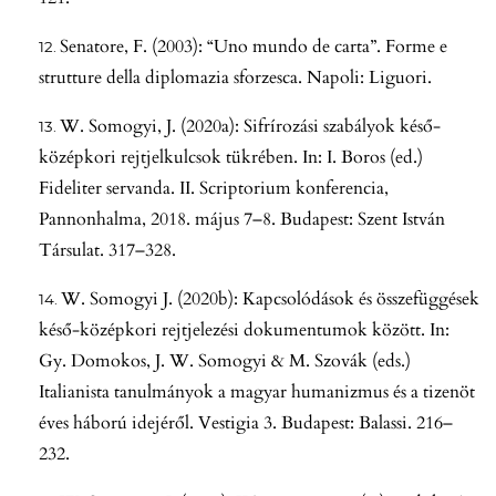
Senatore, F. (2003): “Uno mundo de carta”. Forme e
strutture della diplomazia sforzesca. Napoli: Liguori.
W. Somogyi, J. (2020a): Sifrírozási szabályok késő-
középkori rejtjelkulcsok tükrében. In: I. Boros (ed.)
Fideliter servanda. II. Scriptorium konferencia,
Pannonhalma, 2018. május 7–8. Budapest: Szent István
Társulat. 317–328.
W. Somogyi J. (2020b): Kapcsolódások és összefüggések
késő-középkori rejtjelezési dokumentumok között. In:
Gy. Domokos, J. W. Somogyi & M. Szovák (eds.)
Italianista tanulmányok a magyar humanizmus és a tizenöt
éves háború idejéről. Vestigia 3. Budapest: Balassi. 216–
232.