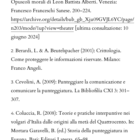
Opuscoli morali di Leon Battista Alberti. Venezia:
Francesco Franceschi Sanese. 200–224.
https://archive.org/details/bub_gb_Xju09GVJL6YC/page/
n203/mode/1up?view=theater
[ultima consultazione: 10
giugno 2024]
Berardi, L. & A. Beutelspacher (2001): Crittologia.
Come proteggere le informazioni riservate. Milano:
Franco Angeli.
Cevolini, A. (2009): Punteggiare la comunicazione e
comunicare la punteggiatura. La Bibliofilía CXI 3: 301–
307.
Coluccia, R. (2008): Teorie e pratiche interpuntive nei
volgari d’Italia dalle origini alla metà del Quattrocento. In:
Mortara Garavelli, B. (ed.) Storia della punteggiatura in
Europa. Bari: Editori Laterza. 65–98.