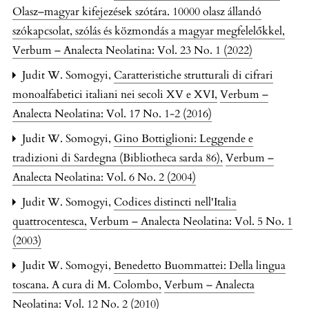
Olasz–magyar kifejezések szótára. 10000 olasz állandó
szókapcsolat, szólás és közmondás a magyar megfelelőkkel
,
Verbum – Analecta Neolatina: Vol. 23 No. 1 (2022)
Judit W. Somogyi,
Caratteristiche strutturali di cifrari
monoalfabetici italiani nei secoli XV e XVI
,
Verbum –
Analecta Neolatina: Vol. 17 No. 1-2 (2016)
Judit W. Somogyi,
Gino Bottiglioni: Leggende e
tradizioni di Sardegna (Bibliotheca sarda 86)
,
Verbum –
Analecta Neolatina: Vol. 6 No. 2 (2004)
Judit W. Somogyi,
Codices distincti nell'Italia
quattrocentesca
,
Verbum – Analecta Neolatina: Vol. 5 No. 1
(2003)
Judit W. Somogyi,
Benedetto Buommattei: Della lingua
toscana. A cura di M. Colombo
,
Verbum – Analecta
Neolatina: Vol. 12 No. 2 (2010)