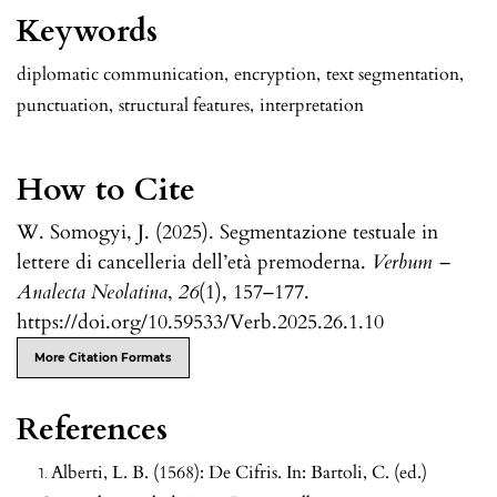
Keywords
diplomatic communication
,
encryption
,
text segmentation
,
punctuation
,
structural features
,
interpretation
How to Cite
W. Somogyi, J. (2025). Segmentazione testuale in
lettere di cancelleria dell’età premoderna.
Verbum –
Analecta Neolatina
,
26
(1), 157–177.
https://doi.org/10.59533/Verb.2025.26.1.10
More Citation Formats
References
Alberti, L. B. (1568): De Cifris. In: Bartoli, C. (ed.)