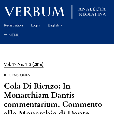
Change the language. The current language 
Registration
Login
English
MENU
Vol. 17 No. 1-2 (2016)
RECENSIONES
Cola Di Rienzo: In
Monarchiam Dantis
commentarium. Commento
alla Monarchia di Dante