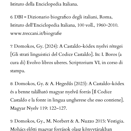
Istituto della Enciclopedia Italiana.
DBI = Dizionario biografico degli italiani, Roma,
Istituto dell’Enciclopedia Italiana, 100 voll., 1960−2010.
www.treccani.it/biografie
Domokos, Gy. (2024): A Castaldo-kódex nyelvi rétegei
[Gli strati linguistici del Codice Castaldo]. In: I. Boros (a
cura di) Evolvo libros uberes. Scriptorium VI, in corso di
stampa.
Domokos, Gy. & A. Hegedűs (2023): A Castaldo-kódex
és a benne található magyar nyelvű forrás [Il Codice
Castaldo e la fonte in lingua ungherese che esso contiene].
Magyar Nyelv 119: 122–127.
Domokos, Gy., M. Norbert & A. Nuzzo 2015: Vestigia.
Mohács előtti magyar források olasz könyvtárakban