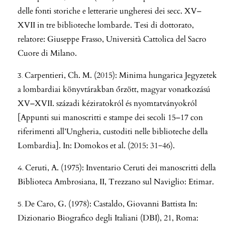
delle fonti storiche e letterarie ungheresi dei secc. XV–
XVII in tre biblioteche lombarde. Tesi di dottorato,
relatore: Giuseppe Frasso, Università Cattolica del Sacro
Cuore di Milano.
Carpentieri, Ch. M. (2015): Minima hungarica Jegyzetek
a lombardiai könyvtárakban őrzött, magyar vonatkozású
XV–XVII. századi kéziratokról és nyomtatványokról
[Appunti sui manoscritti e stampe dei secoli 15–17 con
riferimenti all’Ungheria, custoditi nelle biblioteche della
Lombardia]. In: Domokos et al. (2015: 31−46).
Ceruti, A. (1975): Inventario Ceruti dei manoscritti della
Biblioteca Ambrosiana, II, Trezzano sul Naviglio: Etimar.
De Caro, G. (1978): Castaldo, Giovanni Battista In:
Dizionario Biografico degli Italiani (DBI), 21, Roma: