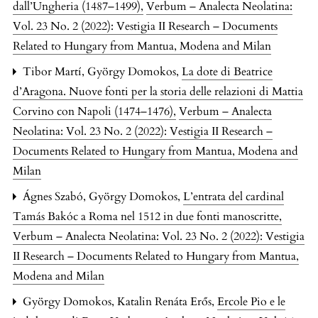
dall’Ungheria (1487–1499)
,
Verbum – Analecta Neolatina:
Vol. 23 No. 2 (2022): Vestigia II Research – Documents
Related to Hungary from Mantua, Modena and Milan
Tibor Martí, György Domokos,
La dote di Beatrice
d’Aragona. Nuove fonti per la storia delle relazioni di Mattia
Corvino con Napoli (1474–1476)
,
Verbum – Analecta
Neolatina: Vol. 23 No. 2 (2022): Vestigia II Research –
Documents Related to Hungary from Mantua, Modena and
Milan
Ágnes Szabó, György Domokos,
L’entrata del cardinal
Tamás Bakóc a Roma nel 1512 in due fonti manoscritte
,
Verbum – Analecta Neolatina: Vol. 23 No. 2 (2022): Vestigia
II Research – Documents Related to Hungary from Mantua,
Modena and Milan
György Domokos, Katalin Renáta Erős,
Ercole Pio e le