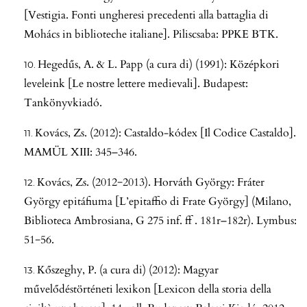
[Vestigia. Fonti ungheresi precedenti alla battaglia di
Mohács in biblioteche italiane]. Piliscsaba: PPKE BTK.
Hegedűs, A. & L. Papp (a cura di) (1991): Középkori
leveleink [Le nostre lettere medievali]. Budapest:
Tankönyvkiadó.
Kovács, Zs. (2012): Castaldo-kódex [Il Codice Castaldo].
MAMÜL XIII: 345–346.
Kovács, Zs. (2012−2013). Horváth György: Fráter
György epitáfiuma [L’epitaffio di Frate György] (Milano,
Biblioteca Ambrosiana, G 275 inf. ff . 181r–182r). Lymbus:
51−56.
Kőszeghy, P. (a cura di) (2012): Magyar
művelődéstörténeti lexikon [Lexicon della storia della