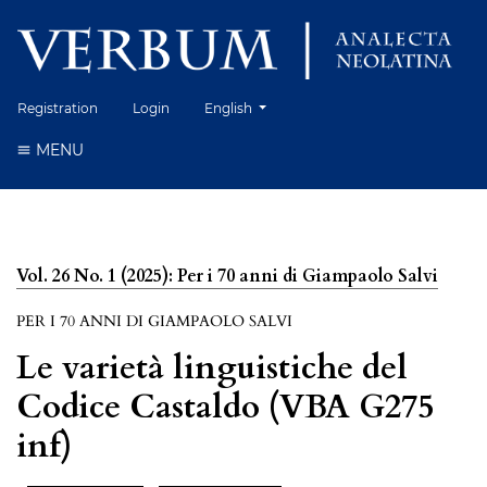
Change the language. The current language 
Registration
Login
English
MENU
Vol. 26 No. 1 (2025): Per i 70 anni di Giampaolo Salvi
PER I 70 ANNI DI GIAMPAOLO SALVI
Le varietà linguistiche del
Codice Castaldo (VBA G275
inf)