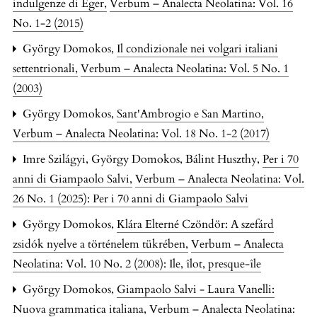
indulgenze di Eger
,
Verbum – Analecta Neolatina: Vol. 16
No. 1-2 (2015)
György Domokos,
Il condizionale nei volgari italiani
settentrionali
,
Verbum – Analecta Neolatina: Vol. 5 No. 1
(2003)
György Domokos,
Sant'Ambrogio e San Martino
,
Verbum – Analecta Neolatina: Vol. 18 No. 1-2 (2017)
Imre Szilágyi, György Domokos, Bálint Huszthy,
Per i 70
anni di Giampaolo Salvi
,
Verbum – Analecta Neolatina: Vol.
26 No. 1 (2025): Per i 70 anni di Giampaolo Salvi
György Domokos,
Klára Elterné Czöndör: A szefárd
zsidók nyelve a történelem tükrében
,
Verbum – Analecta
Neolatina: Vol. 10 No. 2 (2008): Ile, îlot, presque-île
György Domokos,
Giampaolo Salvi - Laura Vanelli:
Nuova grammatica italiana
,
Verbum – Analecta Neolatina: