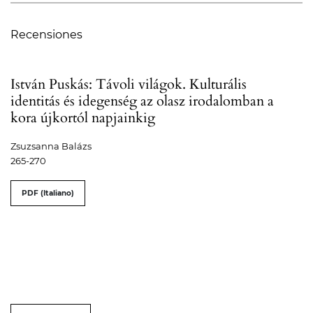
Recensiones
István Puskás: Távoli világok. Kulturális
identitás és idegenség az olasz irodalomban a
kora újkortól napjainkig
Zsuzsanna Balázs
265-270
PDF (Italiano)