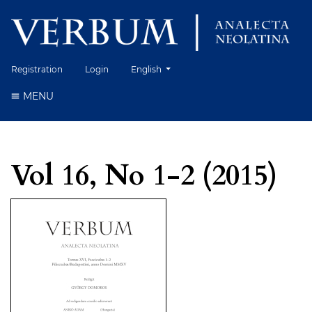
Change the language. The current language 
Registration
Login
English
MENU
Vol 16, No 1-2 (2015)