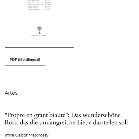
##issue.tableOfContents##
PDF (Multilingual)
Table of Contents
Artes
"Propre en grant biauté": Das wunderschöne
Ross, das die umfangreiche Liebe darstellen soll
Imre Gábor Majorossy