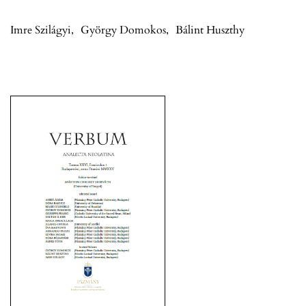
Imre Szilágyi
,
György Domokos
,
Bálint Huszthy