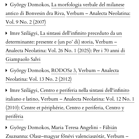
György Domokos,
La morfologia verbale del milanese
antico di Bonvesin dra Riva
,
Verbum – Analecta Neolatina:
Vol. 9 No. 2 (2007)
Imre Szilágyi,
La sintassi dell’infinito preceduto da un
determinante: presente e (un po’ di) storia
,
Verbum –
Analecta Neolatina: Vol. 26 No. 1 (2025): Per i 70 anni di
Giampaolo Salvi
György Domokos,
RODOSz 3
,
Verbum – Analecta
Neolatina: Vol. 13 No. 2 (2012)
Imre Szilágyi,
Centro e periferia nella sintassi dell'infinito
italiano e latino
,
Verbum – Analecta Neolatina: Vol. 12 No. 1
(2010): Centre et périphérie, Centro e periferia, Centro y
periféria
György Domokos,
Maria Teresa Angelini - Fábián
Zsuzsanna: Olasz–magyar főnévi valenciaszótár
,
Verbum –