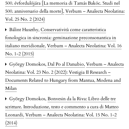
500. évfordulójára [La memoria di Tamás Bakóc. Studi nel
500. anniversario della morte]
,
Verbum – Analecta Neolatina:
Vol. 25 No. 2 (2024)
Bálint Huszthy,
Conservatività come caratteristica
fonologica in sincronia: geminazione preconsonantica in
italiano meridionale
,
Verbum – Analecta Neolatina: Vol. 16
No. 1-2 (2015)
György Domokos,
Dal Po al Danubio
,
Verbum – Analecta
Neolatina: Vol. 23 No. 2 (2022): Vestigia II Research –
Documents Related to Hungary from Mantua, Modena and
Milan
György Domokos,
Bonvesin da la Riva: Libro delle tre
scritture. Introduzione, testo e commento a cura di Matteo
Leonardi
,
Verbum – Analecta Neolatina: Vol. 15 No. 1-2
(2014)