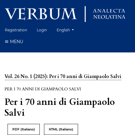
Change the language. The current language 
Registration
Login
English
MENU
Vol. 26 No. 1 (2025): Per i 70 anni di Giampaolo Salvi
PER I 70 ANNI DI GIAMPAOLO SALVI
Per i 70 anni di Giampaolo
Salvi
PDF (Italiano)
HTML (Italiano)