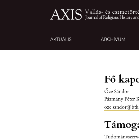
AKTUÁLIS
ARCHÍVUM
Fő kapc
Őze Sándor
Pázmány Péter 
oze.sandor@btk
Támogat
Tudományszerve