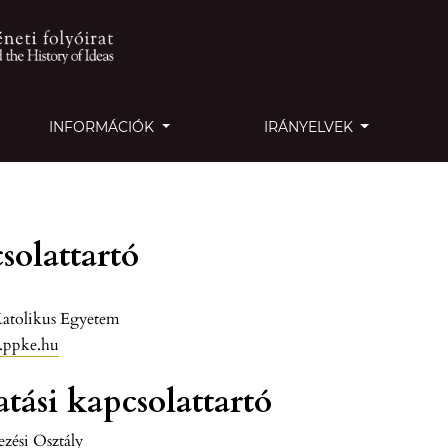
INFORMÁCIÓK
IRÁNYELVEK
solattartó
Katolikus Egyetem
.ppke.hu
ási kapcsolattartó
zési Osztály