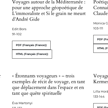
Voyages autour de la Méditerranée :
Poétiq
pour une approche géopoétique de
Connais
L’immoraliste et Si le grain ne meurt
Claude
d’André Gide
Monica G
103-111
Edit Bors
91-102
PDF (Fra
PDF (Français (France))
HTML (F
HTML (Français (France))
r
« Étonnants voyageurs » – trois
Voyage 
exemples de récit de voyage, en tant
Kermes
que déplacement dans l’espace et en
Lilla Hor
tant que quête spirituelle
133-144
Éva Martonyi
121-132
PDF (Fra