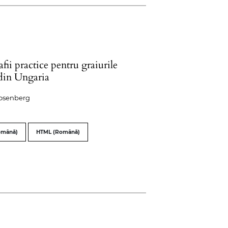
fii practice pentru graiurile
 din Ungaria
osenberg
omână)
HTML (Română)