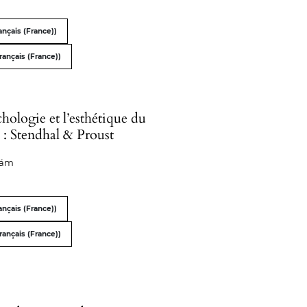
nçais (France))
rançais (France))
hologie et l’esthétique du
 : Stendhal & Proust
dám
nçais (France))
rançais (France))