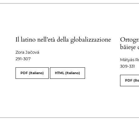
Il latino nell’età della globalizzazione
Ortogra
băieșe
Zora Jačová
291-307
Mátyás R
309-331
PDF (Italiano)
HTML (Italiano)
PDF (R