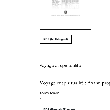
##issue.tableOfContents#
PDF (Multilingual)
Table of Contents
Voyage et spiritualité
Voyage et spiritualité : Avant-pro
Anikó Ádám
7
PDF (Français (France))