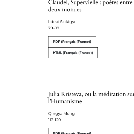
Claudel, Supervielle : poètes entre
deux mondes
Ildikó Szilágyi
79-89
PDF (Français (France))
HTML (Français (France))
Julia Kristeva, ou la méditation su
l’Humanisme
Qingya Meng
113-120
PDF (Français (France))