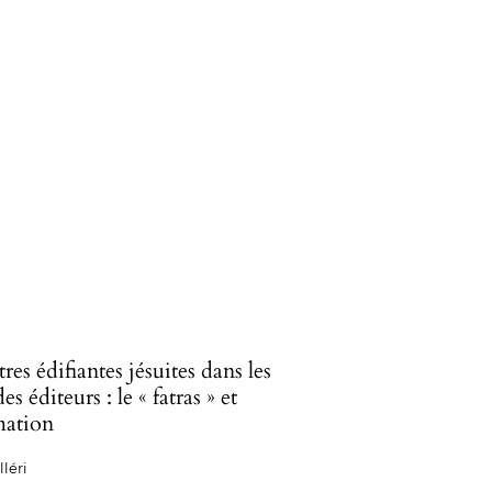
tres édifiantes jésuites dans les
s éditeurs : le « fatras » et
mation
léri