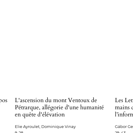
#
pos
L'ascension du mont Ventoux de
Les Let
Pétrarque, allégorie d'une humanité
mains de
en quête d'élévation
l’infor
Elie Ayroulet, Dominique Vinay
Gábor Gel
9-28
29-43