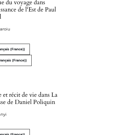
ue du voyage dans
sance de l'Est de Paul
l
aroiu
nçais (France))
rançais (France))
et récit de vie dans La
se de Daniel Poliquin
ányi
nçais (France))