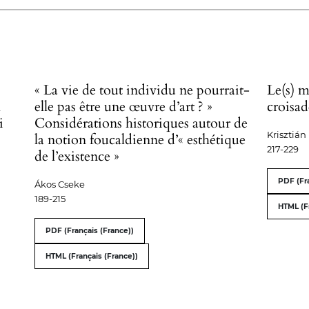
« La vie de tout individu ne pourrait-
Le(s) 
l
elle pas être une œuvre d’art ? »
croisad
i
Considérations historiques autour de
Krisztiá
la notion foucaldienne d’« esthétique
217-229
de l’existence »
PDF (Fra
Ákos Cseke
189-215
HTML (F
PDF (Français (France))
HTML (Français (France))