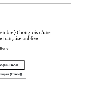
membre(s) hongrois d’une
e française oubliée
n Bene
nçais (France))
rançais (France))