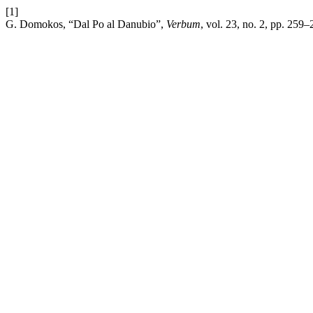
[1]
G. Domokos, “Dal Po al Danubio”,
Verbum
, vol. 23, no. 2, pp. 259