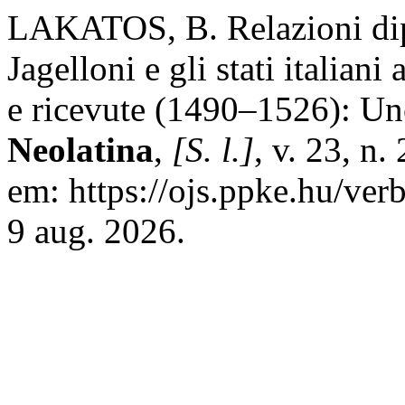
LAKATOS, B. Relazioni dip
Jagelloni e gli stati italiani
e ricevute (1490–1526): Un
Neolatina
,
[S. l.]
, v. 23, n
em: https://ojs.ppke.hu/ver
9 aug. 2026.