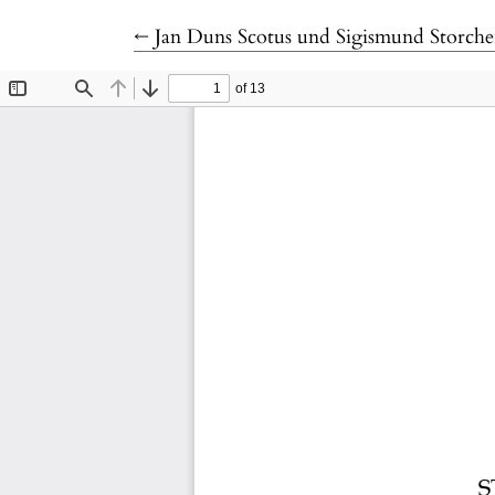
Return to Article Details
←
Jan Duns Scotus und Sigismund Storchenau