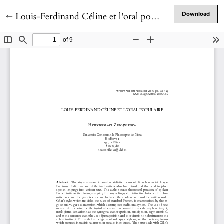
Return to Article Details
←
Louis-Ferdinand Céline et l'oral populaire
Download