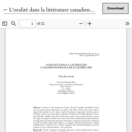
Return to Article Details
←
L'oralité dans la littérature canadienne-française et québécoise
Download