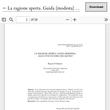
Return to Article Details
←
La ragione aperta. Guida (modesta) alle Città invisibili di Calvino
Download