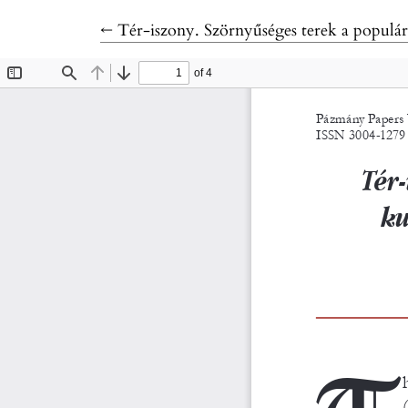
Return to Article Details
←
Tér-iszony. Szörnyűséges terek a populár