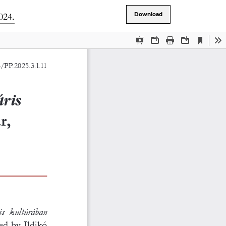
024.
Download