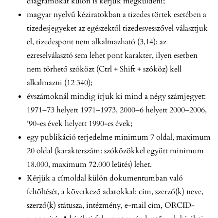
diagramokat külön is kérjük megküldeni;
magyar nyelvű kéziratokban a tizedes törtek esetében a
tizedesjegyeket az egészektől tizedesvesszővel választjuk
el, tizedespont nem alkalmazható (3,14); az
ezreselválasztó sem lehet pont karakter, ilyen esetben
nem törhető szóközt (Ctrl + Shift + szóköz) kell
alkalmazni (12 340);
évszámoknál mindig írjuk ki mind a négy számjegyet:
1971–73 helyett 1971–1973, 2000–6 helyett 2000–2006,
’90-es évek helyett 1990-es évek;
egy publikáció terjedelme minimum 7 oldal, maximum
20 oldal (karakterszám: szóközökkel együtt minimum
18.000, maximum 72.000 leütés) lehet.
Kérjük a címoldal külön dokumentumban való
feltöltését, a következő adatokkal: cím, szerző(k) neve,
szerző(k) státusza, intézmény, e-mail cím, ORCID-