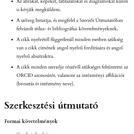
Az ábrákat, képeket, táblázatokat és diagramokat külön
is kérjük megküldeni.
A szöveg betartja, és megfelel a Szerzői Útmutatóban
felvázolt stílus- és bibliográfiai követelményeknek.
A cikk nyelvétől függetlenül minden esetben szükség
van a cikk címének angol nyelvű fordítására és angol
nyelvű absztraktra.
A cikk minden szerzője részéről szükséges feltüntetni az
ORCID azonosítót, valamint az intézményi affiliációt
(beosztás és intézmény neve).
Szerkesztési útmutató
Formai követelmények