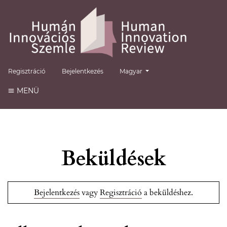
##plugins.themes.healthSciences.
Regisztráció
Bejelentkezés
Magyar
MENÜ
Beküldések
Bejelentkezés
vagy
Regisztráció
a beküldéshez.