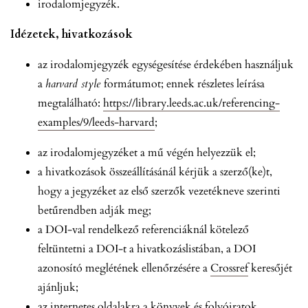
irodalomjegyzék.
Idézetek, hivatkozások
az irodalomjegyzék egységesítése érdekében használjuk
a
harvard style
formátumot; ennek részletes leírása
megtalálható:
https://library.leeds.ac.uk/referencing-
examples/9/leeds-harvard
;
az irodalomjegyzéket a mű végén helyezzük el;
a hivatkozások összeállításánál kérjük a szerző(ke)t,
hogy a jegyzéket az első szerzők vezetékneve szerinti
betűrendben adják meg;
a DOI-val rendelkező referenciáknál kötelező
feltüntetni a DOI-t a hivatkozáslistában, a DOI
azonosító meglétének ellenőrzésére a
Crossref
keresőjét
ajánljuk;
az internetes oldalakra a könyvek és folyóiratok