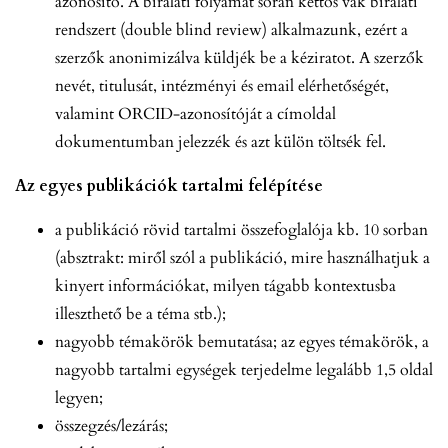
azonosító. A bírálati folyamat során kettős vak bírálati
rendszert (double blind review) alkalmazunk, ezért a
szerzők anonimizálva küldjék be a kéziratot. A szerzők
nevét, titulusát, intézményi és email elérhetőségét,
valamint ORCID-azonosítóját a címoldal
dokumentumban jelezzék és azt külön töltsék fel.
Az egyes publikációk tartalmi felépítése
a publikáció rövid tartalmi összefoglalója kb. 10 sorban
(absztrakt: miről szól a publikáció, mire használhatjuk a
kinyert információkat, milyen tágabb kontextusba
illeszthető be a téma stb.);
nagyobb témakörök bemutatása; az egyes témakörök, a
nagyobb tartalmi egységek terjedelme legalább 1,5 oldal
legyen;
összegzés/lezárás;