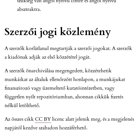
szükség van angol nyelvű címre és angol nyelvű
absztraktra.
Szerzői jogi közlemény
A szerzők korlátlanul megtartják a szerzői jogokat. A szerzők
a kiadónak adják az első közzététel jogát.
A szerzők önarchiválása megengedett, közzétehetik
munkáikat az általuk ellenőrzött honlapon, a munkájukat
finanszírozó vagy üzemeltető kutatóintézetben, vagy
független nyílt repozitóriumban, ahonnan cikkük fizetés
nélkül letölthető.
Az összes cikk
CC BY
licenc alatt jelenik meg, és a megjelenés
napjától kezdve szabadon hozzáférhető.