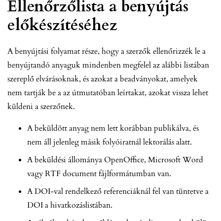
Ellenőrzőlista a benyújtás
előkészítéséhez
A benyújtási folyamat része, hogy a szerzők ellenőrizzék le a
benyújtandó anyaguk mindenben megfelel az alábbi listában
szereplő elvárásoknak, és azokat a beadványokat, amelyek
nem tartják be a az útmutatóban leírtakat, azokat vissza lehet
küldeni a szerzőnek.
A beküldött anyag nem lett korábban publikálva, és
nem áll jelenleg másik folyóiratnál lektorálás alatt.
A beküldési állománya OpenOffice, Microsoft Word
vagy RTF document fájlformátumban van.
A DOI-val rendelkező referenciáknál fel van tüntetve a
DOI a hivatkozáslistában.