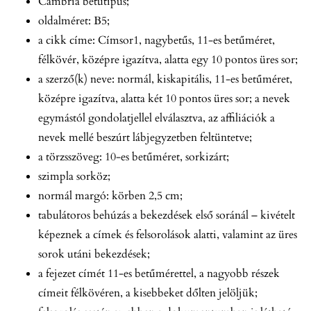
Cambria betűtípus;
oldalméret: B5;
a cikk címe: Címsor1, nagybetűs, 11-es betűméret,
félkövér, középre igazítva, alatta egy 10 pontos üres sor;
a szerző(k) neve: normál, kiskapitális, 11-es betűméret,
középre igazítva, alatta két 10 pontos üres sor; a nevek
egymástól gondolatjellel elválasztva, az affiliációk a
nevek mellé beszúrt lábjegyzetben feltüntetve;
a törzsszöveg: 10-es betűméret, sorkizárt;
szimpla sorköz;
normál margó: körben 2,5 cm;
tabulátoros behúzás a bekezdések első soránál – kivételt
képeznek a címek és felsorolások alatti, valamint az üres
sorok utáni bekezdések;
a fejezet címét 11-es betűmérettel, a nagyobb részek
címeit félkövéren, a kisebbeket dőlten jelöljük;