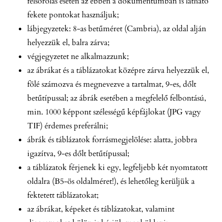
felsorolás esetén az ebben a dokumentumban is látható
fekete pontokat használjuk;
lábjegyzetek: 8-as betűméret (Cambria), az oldal alján
helyezzük el, balra zárva;
végjegyzetet ne alkalmazzunk;
az ábrákat és a táblázatokat középre zárva helyezzük el,
fölé számozva és megnevezve a tartalmat, 9-es, dőlt
betűtípussal; az ábrák esetében a megfelelő felbontású,
min. 1000 képpont szélességű képfájlokat (JPG vagy
TIF) érdemes preferálni;
ábrák és táblázatok forrásmegjelölése: alatta, jobbra
igazítva, 9-es dőlt betűtípussal;
a táblázatok férjenek ki egy, legfeljebb két nyomtatott
oldalra (B5-ös oldalméret!), és lehetőleg kerüljük a
fektetett táblázatokat;
az ábrákat, képeket és táblázatokat, valamint