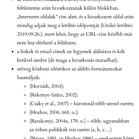
feltüntetése után hivatkozzanak külön blokkban,
„Internetes oldalak” cím alatt, és a hivatkozott oldal után
mindig adjuk meg a letöltés időpontját (Utolsó letöltés:
2019.09.26.), mert lehet, hogy az URL-cím később már
nem lesz elérhető a felületen;
a linkek és email címek ne legyenek aláhúzva és kék
betűvel szedve (de maga a hivatkozás maradhat);
szöveg közbeni idézéskor az alábbi formátumokat
használjuk:
(Horváth, 2004);
(Rekettye-Szűcs, 2002);
(Csáky et al., 2007) – háromnál több szerző esetén;
(Hrubos, 2006, 668. o.);
(Barakonyi, 2004a, 179. o.) – több, ugyanabban
az évben publikált írás esetén (a, b, c…)
(Neave, 1991, in Hrubos 1996) – szerkesztett kötet