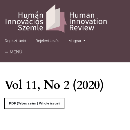
##plugins.themes.healthSciences.
Regisztráció
Bejelentkezés
Magyar
MENÜ
Vol 11, No 2 (2020)
##issue.tableOfContents##
PDF (Teljes szám | Whole issue)
Tartalomjegyzék