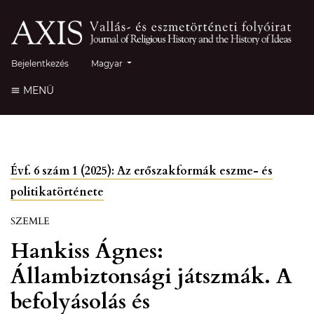
##plugins.themes.healthSciences.language.toggle##
Bejelentkezés
Magyar
MENÜ
Évf. 6 szám 1 (2025): Az erőszakformák eszme- és
politikatörténete
SZEMLE
Hankiss Ágnes:
Állambiztonsági játszmák. A
befolyásolás és