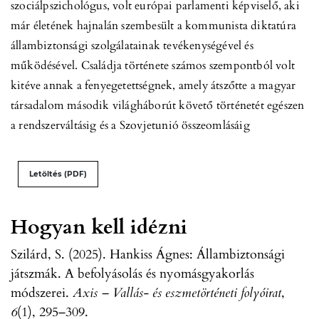
szociálpszichológus, volt európai parlamenti képviselő, aki
már életének hajnalán szembesült a kommunista diktatúra
állambiztonsági szolgálatainak tevékenységével és
működésével. Családja története számos szempontból volt
kitéve annak a fenyegetettségnek, amely átszőtte a magyar
társadalom második világháborút követő történetét egészen
a rendszerváltásig és a Szovjetunió összeomlásáig
Letöltés (PDF)
Hogyan kell idézni
Szilárd, S. (2025). Hankiss Ágnes: Állambiztonsági
játszmák. A befolyásolás és nyomásgyakorlás
módszerei.
Axis – Vallás- és eszmetörténeti folyóirat
,
6
(1), 295–309.