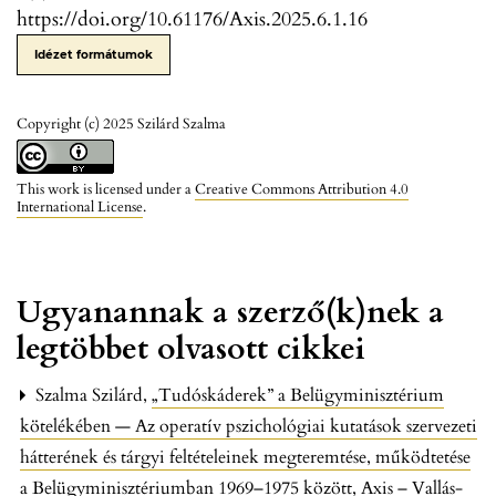
https://doi.org/10.61176/Axis.2025.6.1.16
Idézet formátumok
Copyright (c) 2025 Szilárd Szalma
This work is licensed under a
Creative Commons Attribution 4.0
International License
.
Ugyanannak a szerző(k)nek a
legtöbbet olvasott cikkei
Szalma Szilárd,
„Tudóskáderek” a Belügyminisztérium
kötelékében — Az operatív pszichológiai kutatások szervezeti
hátterének és tárgyi feltételeinek megteremtése, működtetése
a Belügyminisztériumban 1969–1975 között
,
Axis – Vallás-