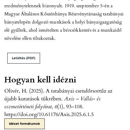
eredménytelennek bizonyult. 1919. szeptember 5-én a
Magyar Általános Kőszénbánya Részvénytársaság tatabányai
bányatelepén dolgozó munkások a helyi bányaigazgatóság
elé gyűltek, ahol ismételten a bércsökkentés és a munkaidő
növelése ellen tiltakoztak.
Letöltés (PDF)
Hogyan kell idézni
Olivér, H. (2025). A tatabányai csendőrsortűz az
újabb kutatások tükrében.
Axis – Vallás- és
eszmetörténeti folyóirat
,
6
(1), 93–108.
https://doi.org/10.61176/Axis.2025.6.1.5
Idézet formátumok