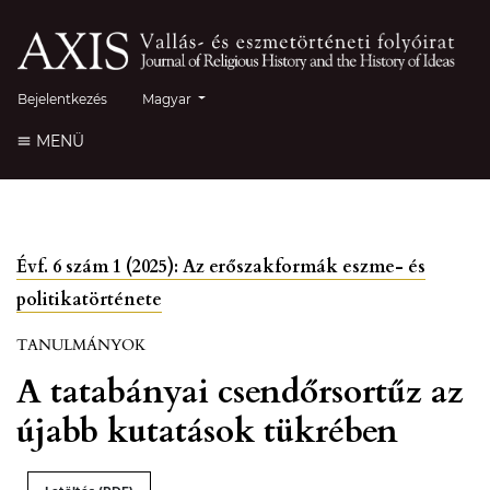
##plugins.themes.healthSciences.language.toggle##
Bejelentkezés
Magyar
MENÜ
Évf. 6 szám 1 (2025): Az erőszakformák eszme- és
politikatörténete
TANULMÁNYOK
A tatabányai csendőrsortűz az
újabb kutatások tükrében