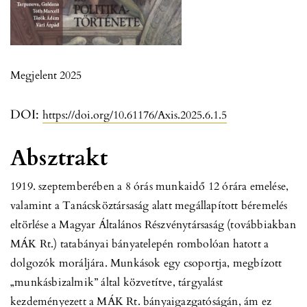
Megjelent 2025
DOI:
https://doi.org/10.61176/Axis.2025.6.1.5
Absztrakt
1919. szeptemberében a 8 órás munkaidő 12 órára emelése,
valamint a Tanácsköztársaság alatt megállapított béremelés
eltörlése a Magyar Általános Részvénytársaság (továbbiakban
MÁK Rt.) tatabányai bányatelepén rombolóan hatott a
dolgozók moráljára. Munkások egy csoportja, megbízott
„munkásbizalmik” által közvetítve, tárgyalást
kezdeményezett a MÁK Rt. bányaigazgatóságán, ám ez